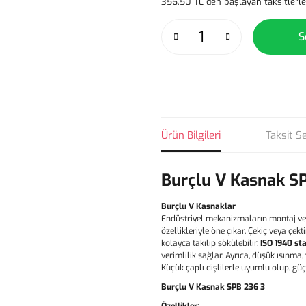
356,50 TL den başlayan taksitlerle
S
Ürün Bilgileri
Taksit S
Burçlu V Kasnak S
Burçlu V Kasnaklar
Endüstriyel mekanizmaların montaj ve
özellikleriyle öne çıkar. Çekiç veya çe
kolayca takılıp sökülebilir.
ISO 1940 st
verimlilik sağlar. Ayrıca, düşük ısınma
Küçük çaplı dişlilerle uyumlu olup, gü
Burçlu V Kasnak SPB 236 3