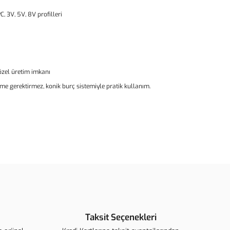
C, 3V, 5V, 8V profilleri
 özel üretim imkanı
rme gerektirmez, konik burç sistemiyle pratik kullanım.
ün açıklamalarında ve diğer konularda yetersiz gördüğünüz
arafımıza iletebilirsiniz.
u ürüne ilk yorumu siz yapın!
ederiz.
görüntülenemiyor.
Yorum Yaz
 bulunuyor.
Taksit Seçenekleri
r.