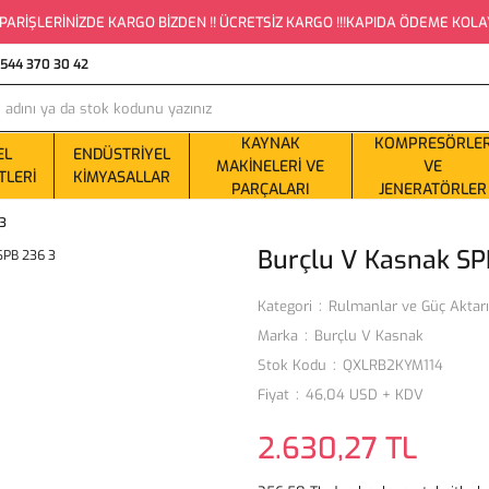
PARİŞLERİNİZDE KARGO BİZDEN !! ÜCRETSİZ KARGO !!!KAPIDA ÖDEME KOLAYLI
0544 370 30 42
KAYNAK
KOMPRESÖRLE
EL
ENDÜSTRIYEL
MAKINELERI VE
VE
TLERI
KIMYASALLAR
PARÇALARI
JENERATÖRLER
 3
Burçlu V Kasnak SP
Kategori
Rulmanlar ve Güç Aktar
Marka
Burçlu V Kasnak
Stok Kodu
QXLRB2KYM114
Fiyat
46,04 USD + KDV
2.630,27 TL