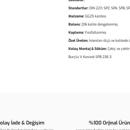
Özellikler:
Standartlar:
DIN 2211, SPZ, SPA, SPB, SP
Malzeme:
GG25 kalitesi
Balans:
Q16 kalite dengelenmiş
Kaplama:
Fosfatlanmış
Özel Üretim:
İstenilen ölçü ve kalitede
Kolay Montaj & Söküm:
Çekiç ve çekti
Burçlu V Kasnak SPB 236 3
Bu ürünün fiyat bilgisi, resim, ür
noktaları öneri formunu kullanarak t
B
Görüş ve önerileriniz için teşekkür 
Ürün resmi kalitesiz, bozuk veya 
Ürün açıklamasında eksik bilgiler
olay İade & Değişim
%100 Orjinal Ürün
Ürün bilgilerinde hatalar bulunuyo