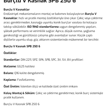
Burçlu V Kasnak SPB 250 6
Burçlu V Kasnaklar
Endüstriyel mekanizmaların montaj ve bakımını kolaylaştıran
Burçlu V
Kasnaklar
, hızlı ve pratik montaj özellikleriyle öne çıkar. Çekiç veya çektirme
aracı gerektirmeden, kasnağa uyumlu konik burçlar vasıtası ile kolayca
takılıp sökülebilir.
ISO 1940 standartlarına
uygun dengelenmiş yapıları,
yüksek performans ve verimlilik sağlar. Ayrıca, düşük ısınma, yağlama
gereksizliği ve gürültüsüz çalışma gibi avantajlar sunar. Küçük çaplı
dişlilerle uyumlu olup, güç aktarım sistemlerinde mükemmel bir tercihtir.
Burçlu V Kasnak SPB 250 6
Özellikler:
Standartlar:
DIN 2211, SPZ, SPA, SPB, SPC, 3V, 5V, 8V profilleri
Malzeme:
GG25 kalitesi
Balans:
Q16 kalite dengelenmiş
Kaplama:
Fosfatlanmış
Özel Üretim:
İstenilen ölçü ve kalitede özel üretim imkanı
Kolay Montaj & Söküm:
Çekiç ve çektirme gerektirmez, konik burç sistemiyle
pratik kullanım.
Burçlu V Kasnak SPB 250 6