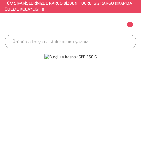
TÜM SİPARİŞLERİNİZDE KARGO BİZDEN !! ÜCRETSİZ KARGO !!!KAPIDA
ÖDEME KOLAYLIĞI !!!!