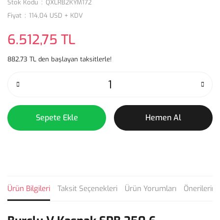
Stok Kodu
QXLRB2KYM172
Fiyat
114,04 USD + KDV
6.512,75 TL
882,73 TL den başlayan taksitlerle!
Sepete Ekle
Hemen Al
Ürün Bilgileri
Taksit Seçenekleri
Ürün Yorumları
Önerilerini