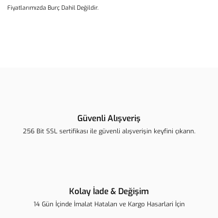
Fiyatlarımızda Burç Dahil Değildir.
Bu ürünün fiyat bilgisi, resim, ürün açıklamalarında ve diğer
konularda yetersiz gördüğünüz noktaları öneri formunu kullanarak
Bu ürüne ilk yorumu siz yapın!
tarafımıza iletebilirsiniz.
Görüş ve önerileriniz için teşekkür ederiz.
Yorum Yaz
Ürün resmi kalitesiz, bozuk veya görüntülenemiyor.
Ürün açıklamasında eksik bilgiler bulunuyor.
Güvenli Alışveriş
Ürün bilgilerinde hatalar bulunuyor.
256 Bit SSL sertifikası ile güvenli alışverişin keyfini çıkarın.
Ürün fiyatı diğer sitelerden daha pahalı.
Bu ürüne benzer farklı alternatifler olmalı.
Kolay İade & Değişim
14 Gün İçinde İmalat Hataları ve Kargo Hasarlari İçin