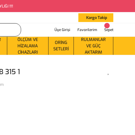
ĞI !!!!
Kargo Takip
Üye Girişi
Favorilerim
Sepet
R
ÖLÇÜM VE
RULMANLAR
ORING
HIZALAMA
VE GÜÇ
SETLERI
CIHAZLARI
AKTARIM
 315 1
ım