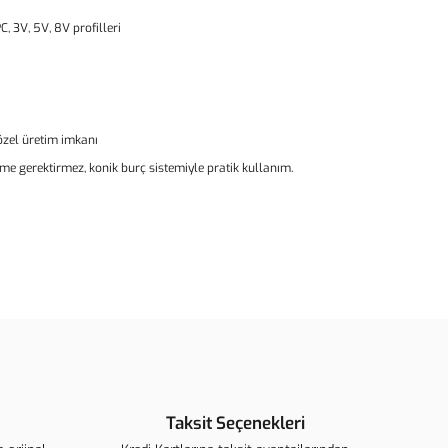
C, 3V, 5V, 8V profilleri
 özel üretim imkanı
rme gerektirmez, konik burç sistemiyle pratik kullanım.
ün açıklamalarında ve diğer konularda yetersiz gördüğünüz
arafımıza iletebilirsiniz.
u ürüne ilk yorumu siz yapın!
ederiz.
görüntülenemiyor.
Yorum Yaz
 bulunuyor.
Taksit Seçenekleri
r.