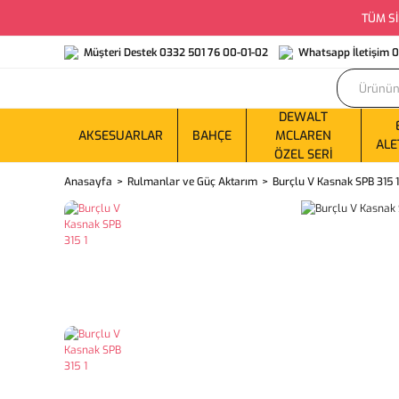
TÜM Sİ
Müşteri Destek 0332 501 76 00-01-02
Whatsapp İletişim 
DEWALT
AKSESUARLAR
BAHÇE
MCLAREN
ALE
ÖZEL SERI
Anasayfa
Rulmanlar ve Güç Aktarım
Burçlu V Kasnak SPB 315 1