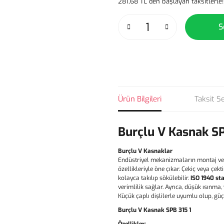
281,68 TL den başlayan taksitlerle!
S
Ürün Bilgileri
Taksit S
Burçlu V Kasnak SP
Burçlu V Kasnaklar
Endüstriyel mekanizmaların montaj ve
özellikleriyle öne çıkar. Çekiç veya çe
kolayca takılıp sökülebilir.
ISO 1940 st
verimlilik sağlar. Ayrıca, düşük ısınma
Küçük çaplı dişlilerle uyumlu olup, gü
Burçlu V Kasnak SPB 315 1