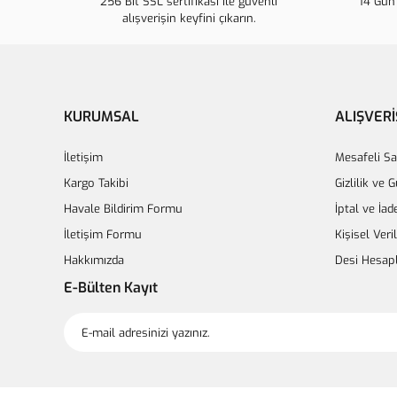
256 Bit SSL sertifikası ile güvenli
14 Gün 
alışverişin keyfini çıkarın.
KURUMSAL
ALIŞVERİ
İletişim
Mesafeli Sa
Kargo Takibi
Gizlilik ve 
Havale Bildirim Formu
İptal ve İad
İletişim Formu
Kişisel Veri
Hakkımızda
Desi Hesap
E-Bülten Kayıt