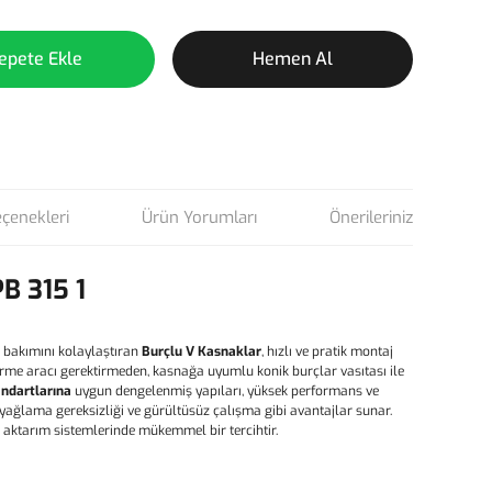
epete Ekle
Hemen Al
eçenekleri
Ürün Yorumları
Önerileriniz
B 315 1
 bakımını kolaylaştıran
Burçlu V Kasnaklar
, hızlı ve pratik montaj
ktirme aracı gerektirmeden, kasnağa uyumlu konik burçlar vasıtası ile
andartlarına
uygun dengelenmiş yapıları, yüksek performans ve
, yağlama gereksizliği ve gürültüsüz çalışma gibi avantajlar sunar.
ç aktarım sistemlerinde mükemmel bir tercihtir.