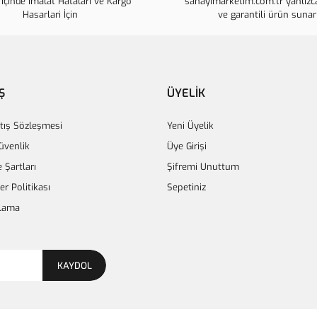
İçinde İmalat Hataları ve Kargo
sanayimarketim.com.tr yanlızca
Ürün fiyatı diğer sitelerden daha p
Hasarlari İçin
ve garantili ürün sunar
Bu ürüne benzer farklı alternatifle
Ş
ÜYELİK
tış Sözleşmesi
Yeni Üyelik
Güvenlik
Üye Girişi
e Şartları
Şifremi Unuttum
ler Politikası
Sepetiniz
lama
KAYDOL