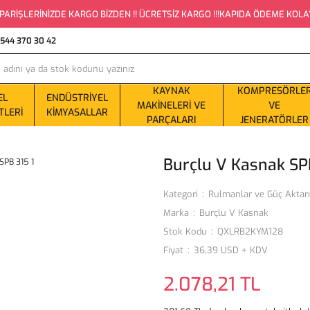
PARİŞLERİNİZDE KARGO BİZDEN !! ÜCRETSİZ KARGO !!!KAPIDA ÖDEME KOLAYLI
0544 370 30 42
KAYNAK
KOMPRESÖRLE
EL
ENDÜSTRIYEL
MAKINELERI VE
VE
TLERI
KIMYASALLAR
PARÇALARI
JENERATÖRLER
Burçlu V Kasnak SPB
Kategori
Rulmanlar ve Güç Aktar
Marka
Burçlu V Kasnak
Stok Kodu
QXLRB2KYM128
Fiyat
36,39 USD + KDV
2.078,21 TL