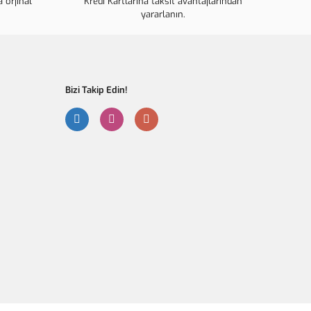
 orjinal
ahalı.
Kredi Kartlarına taksit avantajlarından
yararlanın.
r olmalı.
Bizi Takip Edin!
Gönder