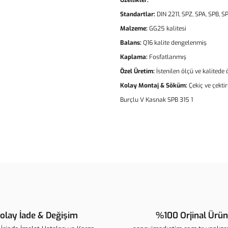
Özellikler:
Standartlar:
DIN 2211, SPZ, SPA, SPB, SP
Malzeme:
GG25 kalitesi
Balans:
Q16 kalite dengelenmiş
Kaplama:
Fosfatlanmış
Özel Üretim:
İstenilen ölçü ve kalitede
Kolay Montaj & Söküm:
Çekiç ve çekti
Burçlu V Kasnak SPB 315 1
Bu ürünün fiyat bilgisi, resim, ür
noktaları öneri formunu kullanarak t
B
Görüş ve önerileriniz için teşekkür 
Ürün resmi kalitesiz, bozuk veya 
Ürün açıklamasında eksik bilgiler
olay İade & Değişim
%100 Orjinal Ürün
Ürün bilgilerinde hatalar bulunuyo