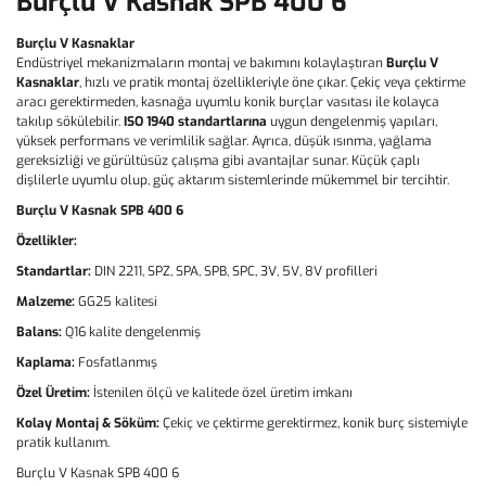
Burçlu V Kasnak SPB 400 6
Burçlu V Kasnaklar
Endüstriyel mekanizmaların montaj ve bakımını kolaylaştıran
Burçlu V
Kasnaklar
, hızlı ve pratik montaj özellikleriyle öne çıkar. Çekiç veya çektirme
aracı gerektirmeden, kasnağa uyumlu konik burçlar vasıtası ile kolayca
takılıp sökülebilir.
ISO 1940 standartlarına
uygun dengelenmiş yapıları,
yüksek performans ve verimlilik sağlar. Ayrıca, düşük ısınma, yağlama
gereksizliği ve gürültüsüz çalışma gibi avantajlar sunar. Küçük çaplı
dişlilerle uyumlu olup, güç aktarım sistemlerinde mükemmel bir tercihtir.
Burçlu V Kasnak SPB 400 6
Özellikler:
Standartlar:
DIN 2211, SPZ, SPA, SPB, SPC, 3V, 5V, 8V profilleri
Malzeme:
GG25 kalitesi
Balans:
Q16 kalite dengelenmiş
Kaplama:
Fosfatlanmış
Özel Üretim:
İstenilen ölçü ve kalitede özel üretim imkanı
Kolay Montaj & Söküm:
Çekiç ve çektirme gerektirmez, konik burç sistemiyle
pratik kullanım.
Burçlu V Kasnak SPB 400 6