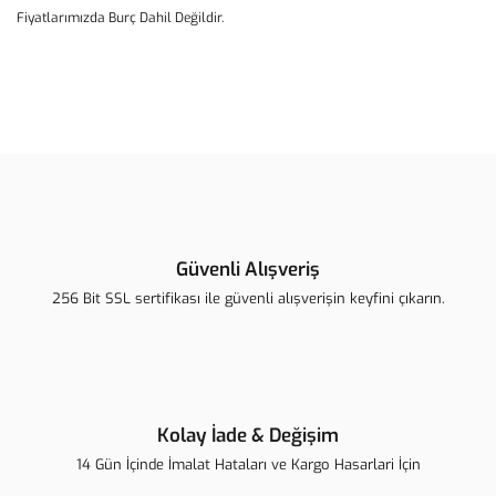
Fiyatlarımızda Burç Dahil Değildir.
Bu ürünün fiyat bilgisi, resim, ürün açıklamalarında ve diğer
konularda yetersiz gördüğünüz noktaları öneri formunu kullanarak
Bu ürüne ilk yorumu siz yapın!
tarafımıza iletebilirsiniz.
Görüş ve önerileriniz için teşekkür ederiz.
Yorum Yaz
Ürün resmi kalitesiz, bozuk veya görüntülenemiyor.
Ürün açıklamasında eksik bilgiler bulunuyor.
Güvenli Alışveriş
Ürün bilgilerinde hatalar bulunuyor.
256 Bit SSL sertifikası ile güvenli alışverişin keyfini çıkarın.
Ürün fiyatı diğer sitelerden daha pahalı.
Bu ürüne benzer farklı alternatifler olmalı.
Kolay İade & Değişim
14 Gün İçinde İmalat Hataları ve Kargo Hasarlari İçin