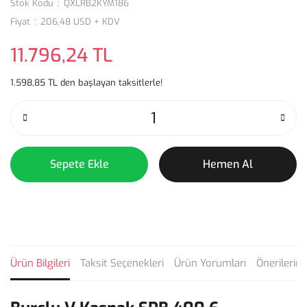
Stok Kodu
QXLRB2KYM186
Fiyat
206,48 USD + KDV
11.796,24 TL
1.598,85 TL den başlayan taksitlerle!
Sepete Ekle
Hemen Al
Ürün Bilgileri
Taksit Seçenekleri
Ürün Yorumları
Önerilerini