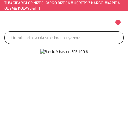
TÜM SİPARİŞLERİNİZDE KARGO BİZDEN !! ÜCRETSİZ KARGO !!!KAPIDA
ÖDEME KOLAYLIĞI !!!!