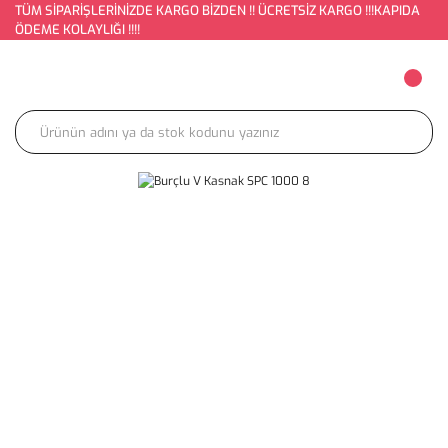
TÜM SİPARİŞLERİNİZDE KARGO BİZDEN !! ÜCRETSİZ KARGO !!!KAPIDA
ÖDEME KOLAYLIĞI !!!!