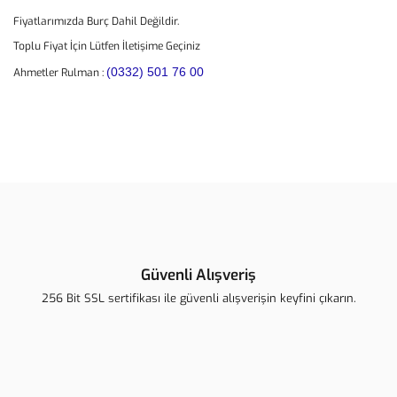
Fiyatlarımızda Burç Dahil Değildir.
Toplu Fiyat İçin Lütfen İletişime Geçiniz
(0332) 501 76 00
Ahmetler Rulman :
Bu ürünün fiyat bilgisi, resim, ürün açıklamalarında ve diğer
konularda yetersiz gördüğünüz noktaları öneri formunu kullanarak
Bu ürüne ilk yorumu siz yapın!
tarafımıza iletebilirsiniz.
Görüş ve önerileriniz için teşekkür ederiz.
Yorum Yaz
Ürün resmi kalitesiz, bozuk veya görüntülenemiyor.
Ürün açıklamasında eksik bilgiler bulunuyor.
Güvenli Alışveriş
Ürün bilgilerinde hatalar bulunuyor.
256 Bit SSL sertifikası ile güvenli alışverişin keyfini çıkarın.
Ürün fiyatı diğer sitelerden daha pahalı.
Bu ürüne benzer farklı alternatifler olmalı.