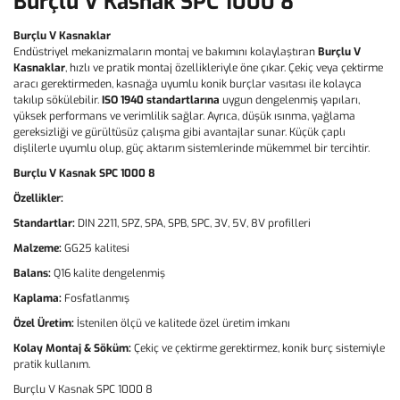
Burçlu V Kasnak SPC 1000 8
Burçlu V Kasnaklar
Endüstriyel mekanizmaların montaj ve bakımını kolaylaştıran
Burçlu V
Kasnaklar
, hızlı ve pratik montaj özellikleriyle öne çıkar. Çekiç veya çektirme
aracı gerektirmeden, kasnağa uyumlu konik burçlar vasıtası ile kolayca
takılıp sökülebilir.
ISO 1940 standartlarına
uygun dengelenmiş yapıları,
yüksek performans ve verimlilik sağlar. Ayrıca, düşük ısınma, yağlama
gereksizliği ve gürültüsüz çalışma gibi avantajlar sunar. Küçük çaplı
dişlilerle uyumlu olup, güç aktarım sistemlerinde mükemmel bir tercihtir.
Burçlu V Kasnak SPC 1000 8
Özellikler:
Standartlar:
DIN 2211, SPZ, SPA, SPB, SPC, 3V, 5V, 8V profilleri
Malzeme:
GG25 kalitesi
Balans:
Q16 kalite dengelenmiş
Kaplama:
Fosfatlanmış
Özel Üretim:
İstenilen ölçü ve kalitede özel üretim imkanı
Kolay Montaj & Söküm:
Çekiç ve çektirme gerektirmez, konik burç sistemiyle
pratik kullanım.
Burçlu V Kasnak SPC 1000 8