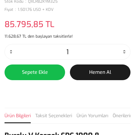
Stok Kodu
QXLRB2KYM325
Fiyat
1.501,76 USD + KDV
85.795,85 TL
11.628,67 TL den başlayan taksitlerle!
Sepete Ekle
Hemen Al
Ürün Bilgileri
Taksit Seçenekleri
Ürün Yorumları
Önerilerini