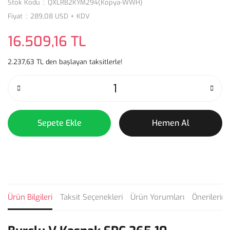
Stok Kodu
QXLRB2KYM294(Kopya-WWH)
Fiyat
289,08 USD + KDV
16.509,16 TL
2.237,63 TL den başlayan taksitlerle!
Sepete Ekle
Hemen Al
Ürün Bilgileri
Taksit Seçenekleri
Ürün Yorumları
Önerilerini