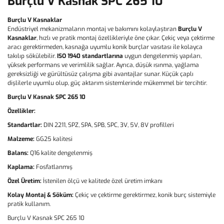
Burçlu V Kasnak SPC 265 10
Burçlu V Kasnaklar
Endüstriyel mekanizmaların montaj ve bakımını kolaylaştıran
Burçlu V
Kasnaklar
, hızlı ve pratik montaj özellikleriyle öne çıkar. Çekiç veya çektirme
aracı gerektirmeden, kasnağa uyumlu konik burçlar vasıtası ile kolayca
takılıp sökülebilir.
ISO 1940 standartlarına
uygun dengelenmiş yapıları,
yüksek performans ve verimlilik sağlar. Ayrıca, düşük ısınma, yağlama
gereksizliği ve gürültüsüz çalışma gibi avantajlar sunar. Küçük çaplı
dişlilerle uyumlu olup, güç aktarım sistemlerinde mükemmel bir tercihtir.
Burçlu V Kasnak SPC 265 10
Özellikler:
Standartlar:
DIN 2211, SPZ, SPA, SPB, SPC, 3V, 5V, 8V profilleri
Malzeme:
GG25 kalitesi
Balans:
Q16 kalite dengelenmiş
Kaplama:
Fosfatlanmış
Özel Üretim:
İstenilen ölçü ve kalitede özel üretim imkanı
Kolay Montaj & Söküm:
Çekiç ve çektirme gerektirmez, konik burç sistemiyle
pratik kullanım.
Burçlu V Kasnak SPC 265 10