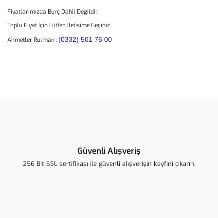
Fiyatlarımızda Burç Dahil Değildir.
Toplu Fiyat İçin Lütfen İletişime Geçiniz
(0332) 501 76 00
Ahmetler Rulman :
Bu ürünün fiyat bilgisi, resim, ürün açıklamalarında ve diğer
konularda yetersiz gördüğünüz noktaları öneri formunu kullanarak
Bu ürüne ilk yorumu siz yapın!
tarafımıza iletebilirsiniz.
Görüş ve önerileriniz için teşekkür ederiz.
Yorum Yaz
Ürün resmi kalitesiz, bozuk veya görüntülenemiyor.
Ürün açıklamasında eksik bilgiler bulunuyor.
Güvenli Alışveriş
Ürün bilgilerinde hatalar bulunuyor.
256 Bit SSL sertifikası ile güvenli alışverişin keyfini çıkarın.
Ürün fiyatı diğer sitelerden daha pahalı.
Bu ürüne benzer farklı alternatifler olmalı.