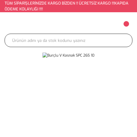
TÜM SİPARİŞLERİNİZDE KARGO BİZDEN !! ÜCRETSİZ KARGO !!!KAPIDA
ÖDEME KOLAYLIĞI !!!!