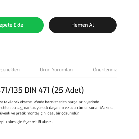
epete Ekle
Hemen Al
eçenekleri
Ürün Yorumları
Önerileriniz
71/135 DIN 471 (25 Adet)
ine takılarak eksenel yönde hareket eden parçaların yerinde
 üretilen bu segmanlar, yüksek dayanım ve uzun ömür sunar. Makine,
enli ve pratik montaj için ideal bir çözümdür.
oplu alım için fiyat teklifi alınız .