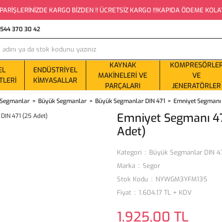
PARİŞLERİNİZDE KARGO BİZDEN !! ÜCRETSİZ KARGO !!!KAPIDA ÖDEME KOLAYLI
0544 370 30 42
KAYNAK
KOMPRESÖRLE
EL
ENDÜSTRIYEL
MAKINELERI VE
VE
TLERI
KIMYASALLAR
PARÇALARI
JENERATÖRLER
ş Segmanlar
Büyük Segmanlar
Büyük Segmanlar DIN 471
Emniyet Segmanı 4
Emniyet Segmanı 47
Adet)
Kategori
Büyük Segmanlar DIN 4
Marka
Segor
Stok Kodu
NYWGM3YFM135
Fiyat
1.604,17 TL + KDV
1.925,00 TL