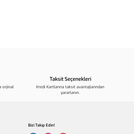
ün açıklamalarında ve diğer konularda yetersiz gördüğünüz
arafımıza iletebilirsiniz.
u ürüne ilk yorumu siz yapın!
ederiz.
görüntülenemiyor.
Yorum Yaz
 bulunuyor.
r.
ahalı.
r olmalı.
Taksit Seçenekleri
 orjinal
Kredi Kartlarına taksit avantajlarından
yararlanın.
Gönder
Bizi Takip Edin!