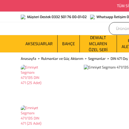
TÜM Sİ
Müşteri Destek 0332 501 76 00-01-02
Whatsapp İletişim 
DEWALT
AKSESUARLAR
BAHÇE
MCLAREN
ALE
ÖZEL SERI
Anasayfa
Rulmanlar ve Güç Aktarım
Segmanlar
DIN 471 Dı