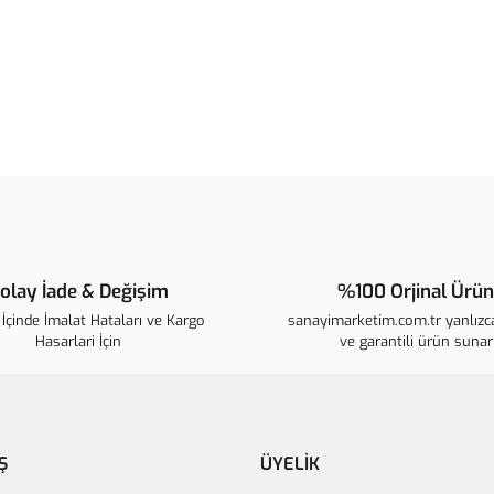
Bu ürünün fiyat bilgisi, resim, ür
noktaları öneri formunu kullanarak t
B
Görüş ve önerileriniz için teşekkür 
Ürün resmi kalitesiz, bozuk veya 
Ürün açıklamasında eksik bilgiler
Ürün bilgilerinde hatalar bulunuyo
Ürün fiyatı diğer sitelerden daha p
Bu ürüne benzer farklı alternatifle
olay İade & Değişim
%100 Orjinal Ürün
İçinde İmalat Hataları ve Kargo
sanayimarketim.com.tr yanlızca
Hasarlari İçin
ve garantili ürün sunar
Ş
ÜYELİK