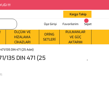
ĞI !!!!
Kargo Takip
Üye Girişi
Favorilerim
Sepet
R
ÖLÇÜM VE
RULMANLAR
ORING
HIZALAMA
VE GÜÇ
SETLERI
CIHAZLARI
AKTARIM
71/135 DIN 471 (25 Adet)
1/135 DIN 471 (25
71