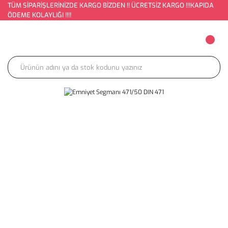
TÜM SİPARİŞLERİNİZDE KARGO BİZDEN !! ÜCRETSİZ KARGO !!!KAPIDA
ÖDEME KOLAYLIĞI !!!!