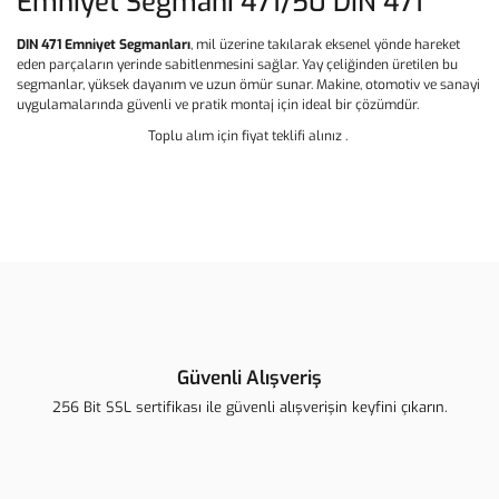
Emniyet Segmanı 471/50 DIN 471
DIN 471 Emniyet Segmanları
, mil üzerine takılarak eksenel yönde hareket
eden parçaların yerinde sabitlenmesini sağlar. Yay çeliğinden üretilen bu
segmanlar, yüksek dayanım ve uzun ömür sunar. Makine, otomotiv ve sanayi
uygulamalarında güvenli ve pratik montaj için ideal bir çözümdür.
Toplu alım için fiyat teklifi alınız .
Bu ürünün fiyat bilgisi, resim, ürün açıklamalarında ve diğer
konularda yetersiz gördüğünüz noktaları öneri formunu kullanarak
Bu ürüne ilk yorumu siz yapın!
tarafımıza iletebilirsiniz.
Görüş ve önerileriniz için teşekkür ederiz.
Yorum Yaz
Ürün resmi kalitesiz, bozuk veya görüntülenemiyor.
Ürün açıklamasında eksik bilgiler bulunuyor.
Güvenli Alışveriş
Ürün bilgilerinde hatalar bulunuyor.
256 Bit SSL sertifikası ile güvenli alışverişin keyfini çıkarın.
Ürün fiyatı diğer sitelerden daha pahalı.
Bu ürüne benzer farklı alternatifler olmalı.