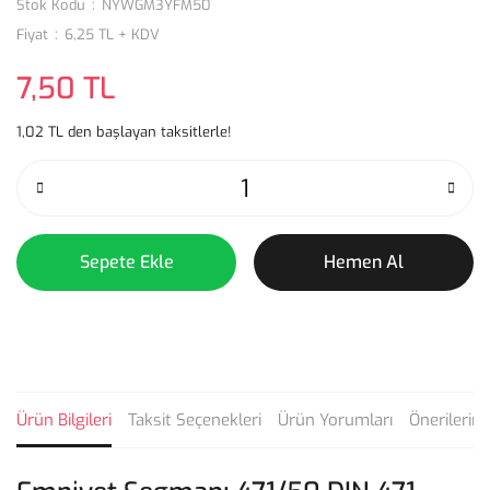
Stok Kodu
NYWGM3YFM50
Fiyat
6,25 TL + KDV
7,50 TL
1,02 TL den başlayan taksitlerle!
Sepete Ekle
Hemen Al
Ürün Bilgileri
Taksit Seçenekleri
Ürün Yorumları
Önerilerini