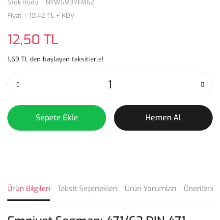
Stok Kodu
NYWGM3YFM62
Fiyat
10,42 TL + KDV
12,50 TL
1,69 TL den başlayan taksitlerle!
Sepete Ekle
Hemen Al
Ürün Bilgileri
Taksit Seçenekleri
Ürün Yorumları
Önerilerini