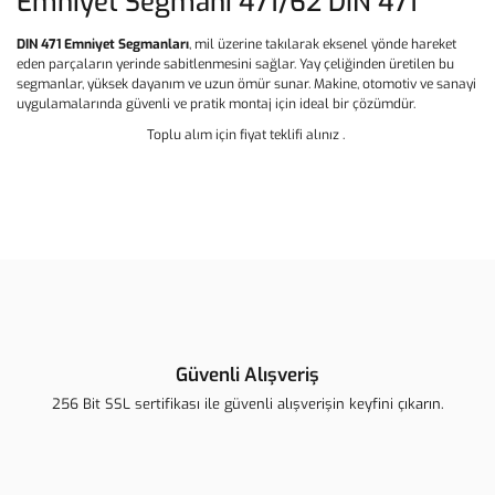
Emniyet Segmanı 471/62 DIN 471
DIN 471 Emniyet Segmanları
, mil üzerine takılarak eksenel yönde hareket
eden parçaların yerinde sabitlenmesini sağlar. Yay çeliğinden üretilen bu
segmanlar, yüksek dayanım ve uzun ömür sunar. Makine, otomotiv ve sanayi
uygulamalarında güvenli ve pratik montaj için ideal bir çözümdür.
Toplu alım için fiyat teklifi alınız .
Bu ürünün fiyat bilgisi, resim, ürün açıklamalarında ve diğer
konularda yetersiz gördüğünüz noktaları öneri formunu kullanarak
Bu ürüne ilk yorumu siz yapın!
tarafımıza iletebilirsiniz.
Görüş ve önerileriniz için teşekkür ederiz.
Yorum Yaz
Ürün resmi kalitesiz, bozuk veya görüntülenemiyor.
Ürün açıklamasında eksik bilgiler bulunuyor.
Güvenli Alışveriş
Ürün bilgilerinde hatalar bulunuyor.
256 Bit SSL sertifikası ile güvenli alışverişin keyfini çıkarın.
Ürün fiyatı diğer sitelerden daha pahalı.
Bu ürüne benzer farklı alternatifler olmalı.