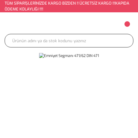
TÜM SİPARİŞLERİNİZDE KARGO BİZDEN !! ÜCRETSİZ KARGO !!!KAPIDA
ÖDEME KOLAYLIĞI !!!!