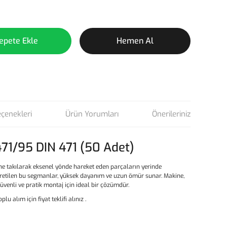
epete Ekle
Hemen Al
eçenekleri
Ürün Yorumları
Önerileriniz
71/95 DIN 471 (50 Adet)
ine takılarak eksenel yönde hareket eden parçaların yerinde
 üretilen bu segmanlar, yüksek dayanım ve uzun ömür sunar. Makine,
enli ve pratik montaj için ideal bir çözümdür.
oplu alım için fiyat teklifi alınız .