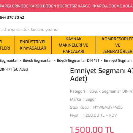
PARİŞLERİNİZDE KARGO BİZDEN !! ÜCRETSİZ KARGO !!!KAPIDA ÖDEME KOLAYLI
0544 370 30 42
KAYNAK
KOMPRESÖRLE
EL
ENDÜSTRIYEL
MAKINELERI VE
VE
TLERI
KIMYASALLAR
PARÇALARI
JENERATÖRLER
ş Segmanlar
Büyük Segmanlar
Büyük Segmanlar DIN 471
Emniyet Segmanı 
Emniyet Segmanı 47
Adet)
Kategori
Büyük Segmanlar DIN 4
Marka
Segor
Stok Kodu
NYWGM3YFM95
Fiyat
1.250,00 TL + KDV
1.500,00 TL