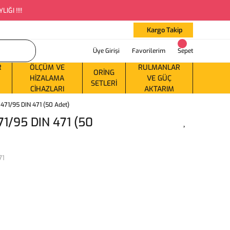
ĞI !!!!
Kargo Takip
Üye Girişi
Favorilerim
Sepet
R
ÖLÇÜM VE
RULMANLAR
ORING
HIZALAMA
VE GÜÇ
SETLERI
CIHAZLARI
AKTARIM
471/95 DIN 471 (50 Adet)
1/95 DIN 471 (50
71