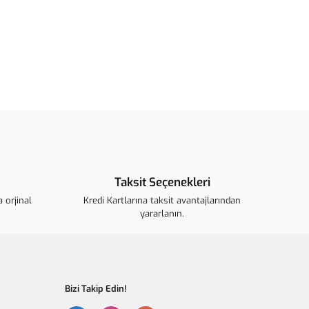
ün açıklamalarında ve diğer konularda yetersiz gördüğünüz
arafımıza iletebilirsiniz.
u ürüne ilk yorumu siz yapın!
ederiz.
görüntülenemiyor.
Yorum Yaz
 bulunuyor.
r.
ahalı.
r olmalı.
Taksit Seçenekleri
 orjinal
Kredi Kartlarına taksit avantajlarından
yararlanın.
Gönder
Bizi Takip Edin!