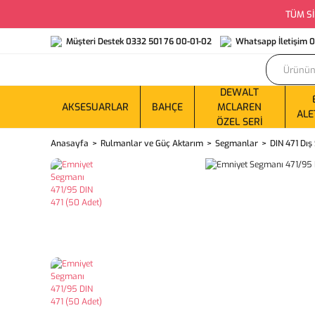
TÜM Sİ
Müşteri Destek 0332 501 76 00-01-02
Whatsapp İletişim 
DEWALT
AKSESUARLAR
BAHÇE
MCLAREN
ALE
ÖZEL SERI
Anasayfa
Rulmanlar ve Güç Aktarım
Segmanlar
DIN 471 Dı