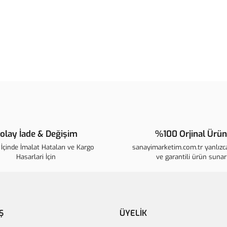
Bu ürünün fiyat bilgisi, resim, ür
noktaları öneri formunu kullanarak t
B
Görüş ve önerileriniz için teşekkür 
Ürün resmi kalitesiz, bozuk veya 
Ürün açıklamasında eksik bilgiler
Ürün bilgilerinde hatalar bulunuyo
Ürün fiyatı diğer sitelerden daha p
Bu ürüne benzer farklı alternatifle
olay İade & Değişim
%100 Orjinal Ürün
İçinde İmalat Hataları ve Kargo
sanayimarketim.com.tr yanlızca
Hasarlari İçin
ve garantili ürün sunar
Ş
ÜYELİK