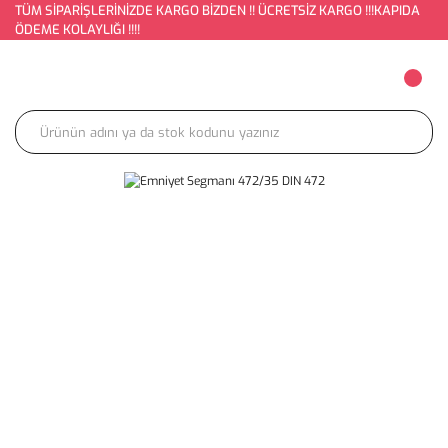
TÜM SİPARİŞLERİNİZDE KARGO BİZDEN !! ÜCRETSİZ KARGO !!!KAPIDA
ÖDEME KOLAYLIĞI !!!!