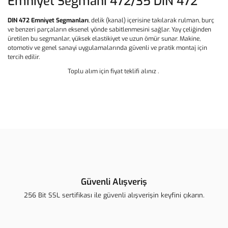
Emniyet Segmanı 472/35 DIN 472
DIN 472 Emniyet Segmanları
, delik (kanal) içerisine takılarak rulman, burç
ve benzeri parçaların eksenel yönde sabitlenmesini sağlar. Yay çeliğinden
üretilen bu segmanlar, yüksek elastikiyet ve uzun ömür sunar. Makine,
otomotiv ve genel sanayi uygulamalarında güvenli ve pratik montaj için
tercih edilir.
Toplu alım için fiyat teklifi alınız .
Bu ürünün fiyat bilgisi, resim, ürün açıklamalarında ve diğer
konularda yetersiz gördüğünüz noktaları öneri formunu kullanarak
Bu ürüne ilk yorumu siz yapın!
tarafımıza iletebilirsiniz.
Görüş ve önerileriniz için teşekkür ederiz.
Yorum Yaz
Ürün resmi kalitesiz, bozuk veya görüntülenemiyor.
Ürün açıklamasında eksik bilgiler bulunuyor.
Güvenli Alışveriş
Ürün bilgilerinde hatalar bulunuyor.
256 Bit SSL sertifikası ile güvenli alışverişin keyfini çıkarın.
Ürün fiyatı diğer sitelerden daha pahalı.
Bu ürüne benzer farklı alternatifler olmalı.