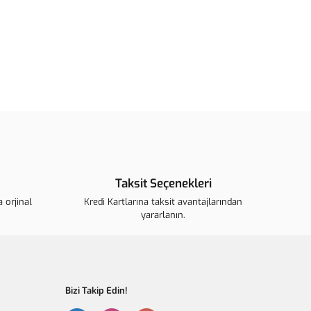
arafımıza iletebilirsiniz.
u ürüne ilk yorumu siz yapın!
ederiz.
görüntülenemiyor.
Yorum Yaz
 bulunuyor.
r.
ahalı.
r olmalı.
Taksit Seçenekleri
 orjinal
Kredi Kartlarına taksit avantajlarından
yararlanın.
Gönder
Bizi Takip Edin!