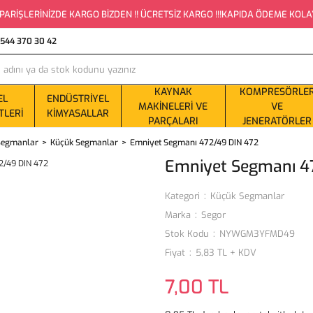
PARİŞLERİNİZDE KARGO BİZDEN !! ÜCRETSİZ KARGO !!!KAPIDA ÖDEME KOLAYLI
0544 370 30 42
KAYNAK
KOMPRESÖRLE
EL
ENDÜSTRIYEL
MAKINELERI VE
VE
TLERI
KIMYASALLAR
PARÇALARI
JENERATÖRLER
 Segmanlar
Küçük Segmanlar
Emniyet Segmanı 472/49 DIN 472
Emniyet Segmanı 4
Kategori
Küçük Segmanlar
Marka
Segor
Stok Kodu
NYWGM3YFMD49
Fiyat
5,83 TL + KDV
7,00 TL