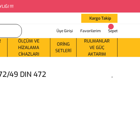
ĞI !!!!
Kargo Takip
Üye Girişi
Favorilerim
Sepet
R
ÖLÇÜM VE
RULMANLAR
ORING
HIZALAMA
VE GÜÇ
SETLERI
CIHAZLARI
AKTARIM
72/49 DIN 472