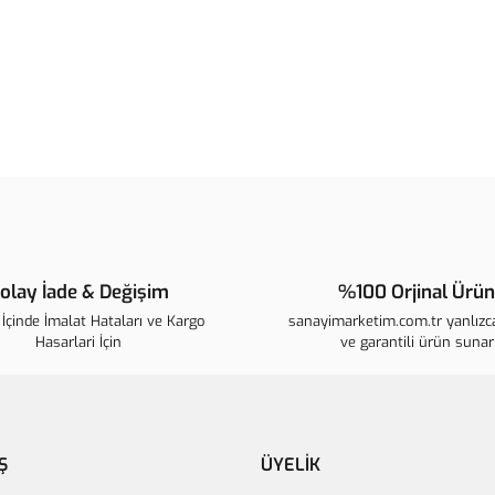
noktaları öneri formunu kullanarak t
B
Görüş ve önerileriniz için teşekkür 
Ürün resmi kalitesiz, bozuk veya 
Ürün açıklamasında eksik bilgiler
Ürün bilgilerinde hatalar bulunuyo
Ürün fiyatı diğer sitelerden daha p
Bu ürüne benzer farklı alternatifle
olay İade & Değişim
%100 Orjinal Ürün
İçinde İmalat Hataları ve Kargo
sanayimarketim.com.tr yanlızca
Hasarlari İçin
ve garantili ürün sunar
Ş
ÜYELİK