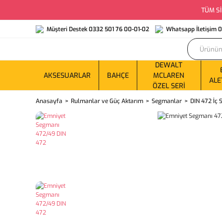
TÜM Sİ
Müşteri Destek 0332 501 76 00-01-02
Whatsapp İletişim 
DEWALT
AKSESUARLAR
BAHÇE
MCLAREN
ALE
ÖZEL SERI
Anasayfa
Rulmanlar ve Güç Aktarım
Segmanlar
DIN 472 İç