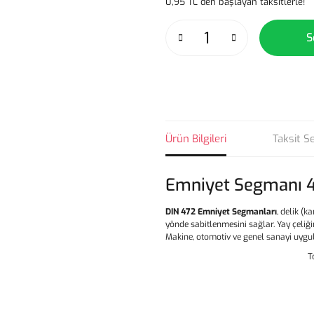
0,95 TL den başlayan taksitlerle!
S
Ürün Bilgileri
Taksit S
Emniyet Segmanı 
DIN 472 Emniyet Segmanları
, delik (k
yönde sabitlenmesini sağlar. Yay çeliğ
Makine, otomotiv ve genel sanayi uygula
T
Bu ürünün fiyat bilgisi, resim, ür