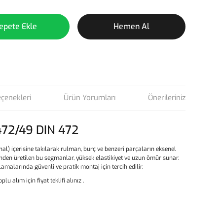
epete Ekle
Hemen Al
eçenekleri
Ürün Yorumları
Önerileriniz
472/49 DIN 472
anal) içerisine takılarak rulman, burç ve benzeri parçaların eksenel
inden üretilen bu segmanlar, yüksek elastikiyet ve uzun ömür sunar.
malarında güvenli ve pratik montaj için tercih edilir.
oplu alım için fiyat teklifi alınız .
ün açıklamalarında ve diğer konularda yetersiz gördüğünüz