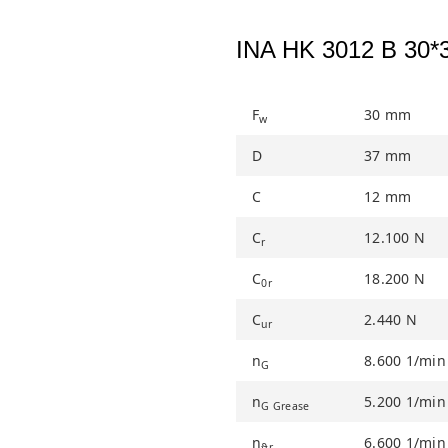
INA HK 3012 B 30*3
F
30
mm
w
D
37
mm
C
12
mm
C
12.100
N
r
C
18.200
N
0r
C
2.440
N
ur
n
8.600
1/min
G
n
5.200
1/min
G Grease
n
6.600
1/min
ϑr