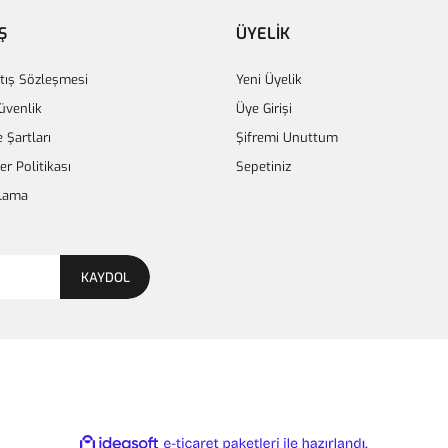
Ş
ÜYELİK
tış Sözleşmesi
Yeni Üyelik
Güvenlik
Üye Girişi
e Şartları
Şifremi Unuttum
ler Politikası
Sepetiniz
lama
KAYDOL
ile
ideasoft
e-