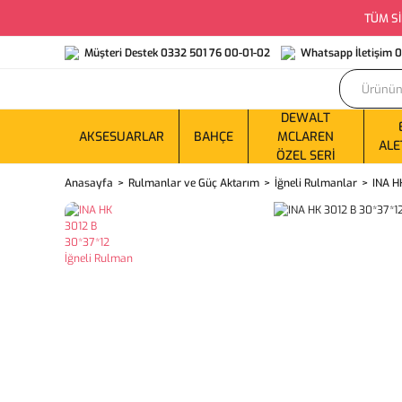
TÜM Sİ
Müşteri Destek 0332 501 76 00-01-02
Whatsapp İletişim 
DEWALT
AKSESUARLAR
BAHÇE
MCLAREN
ALE
ÖZEL SERI
Anasayfa
Rulmanlar ve Güç Aktarım
İğneli Rulmanlar
INA H