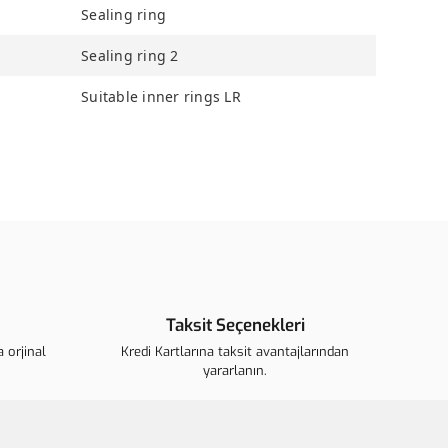
Sealing ring
Sealing ring 2
Suitable inner rings LR
ün açıklamalarında ve diğer konularda yetersiz gördüğünüz
arafımıza iletebilirsiniz.
u ürüne ilk yorumu siz yapın!
ederiz.
görüntülenemiyor.
Yorum Yaz
 bulunuyor.
Taksit Seçenekleri
r.
 orjinal
ahalı.
Kredi Kartlarına taksit avantajlarından
yararlanın.
r olmalı.