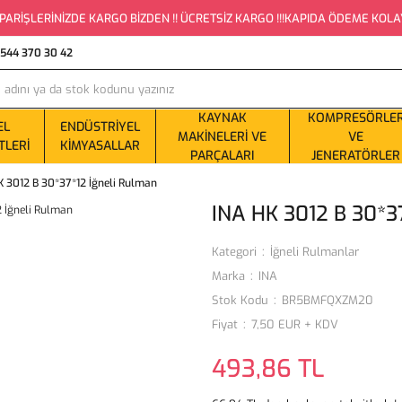
PARİŞLERİNİZDE KARGO BİZDEN !! ÜCRETSİZ KARGO !!!KAPIDA ÖDEME KOLAYLI
0544 370 30 42
KAYNAK
KOMPRESÖRLE
EL
ENDÜSTRIYEL
MAKINELERI VE
VE
TLERI
KIMYASALLAR
PARÇALARI
JENERATÖRLER
K 3012 B 30*37*12 İğneli Rulman
INA HK 3012 B 30*3
Kategori
İğneli Rulmanlar
Marka
INA
Stok Kodu
BR5BMFQXZM20
Fiyat
7,50 EUR + KDV
493,86 TL