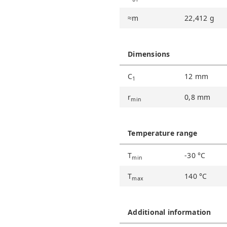
≈m
22,412
g
Dimensions
C
12
mm
1
r
0,8
mm
min
Temperature range
T
-30
°C
min
T
140
°C
max
Additional information