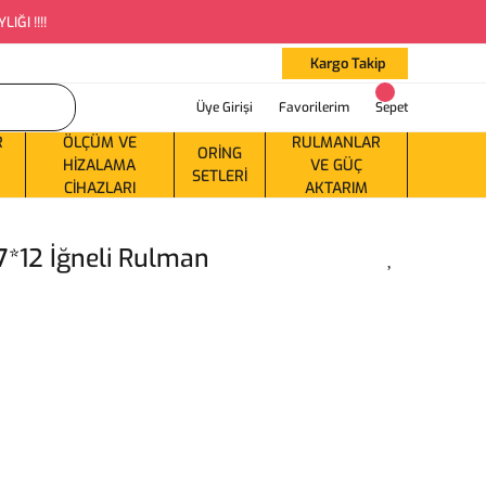
ĞI !!!!
Kargo Takip
Üye Girişi
Favorilerim
Sepet
R
ÖLÇÜM VE
RULMANLAR
ORING
HIZALAMA
VE GÜÇ
SETLERI
CIHAZLARI
AKTARIM
7*12 İğneli Rulman