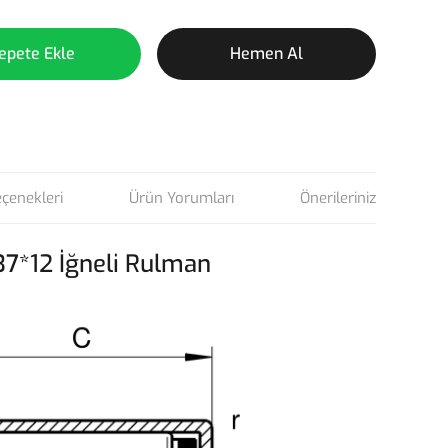
epete Ekle
Hemen Al
eçenekleri
Ürün Yorumları
Önerileriniz
7*12 İğneli Rulman