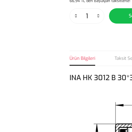
66,94 TL den başlayan taksitlerle!
S
Ürün Bilgileri
Taksit S
INA HK 3012 B 30*3