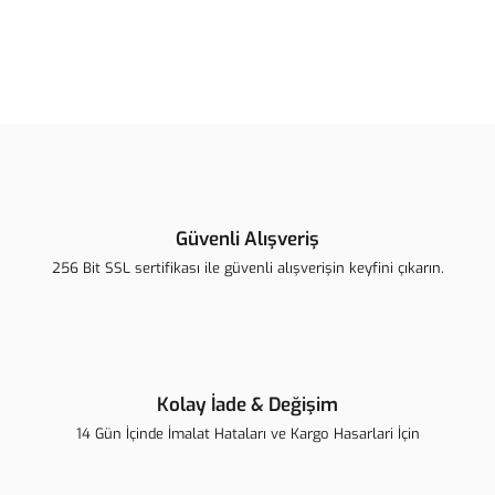
Bu ürünün fiyat bilgisi, resim, ürün açıklamalarında ve diğer
konularda yetersiz gördüğünüz noktaları öneri formunu kullanarak
Bu ürüne ilk yorumu siz yapın!
tarafımıza iletebilirsiniz.
Görüş ve önerileriniz için teşekkür ederiz.
Yorum Yaz
Ürün resmi kalitesiz, bozuk veya görüntülenemiyor.
Ürün açıklamasında eksik bilgiler bulunuyor.
Güvenli Alışveriş
Ürün bilgilerinde hatalar bulunuyor.
256 Bit SSL sertifikası ile güvenli alışverişin keyfini çıkarın.
Ürün fiyatı diğer sitelerden daha pahalı.
Bu ürüne benzer farklı alternatifler olmalı.
Kolay İade & Değişim
14 Gün İçinde İmalat Hataları ve Kargo Hasarlari İçin
Gönder