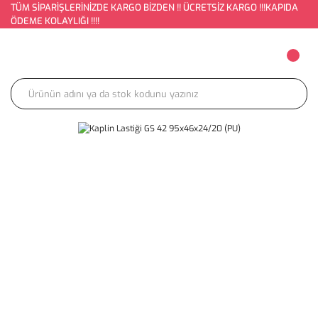
TÜM SİPARİŞLERİNİZDE KARGO BİZDEN !! ÜCRETSİZ KARGO !!!KAPIDA
ÖDEME KOLAYLIĞI !!!!