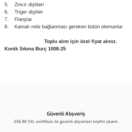
5. Zincir dişlileri
6. Triger dişliler
7. Flanşlar
8. Kamalı mile bağlanması gereken bütün elemanlar
Toplu alım için özel fiyat alınız.
Konik Sıkma Burç 1008-25
Bu ürünün fiyat bilgisi, resim, ürün açıklamalarında ve diğer
konularda yetersiz gördüğünüz noktaları öneri formunu kullanarak
Bu ürüne ilk yorumu siz yapın!
tarafımıza iletebilirsiniz.
Görüş ve önerileriniz için teşekkür ederiz.
Yorum Yaz
Ürün resmi kalitesiz, bozuk veya görüntülenemiyor.
Ürün açıklamasında eksik bilgiler bulunuyor.
Güvenli Alışveriş
Ürün bilgilerinde hatalar bulunuyor.
256 Bit SSL sertifikası ile güvenli alışverişin keyfini çıkarın.
Ürün fiyatı diğer sitelerden daha pahalı.