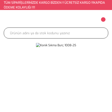
TÜM SİPARİŞLERİNİZDE KARGO BİZDEN !! ÜCRETSİZ KARGO !!!KAPIDA
ÖDEME KOLAYLIĞI !!!!