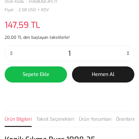
Stok Kodu
H368U6E3FC11
Fiyat
2,58 USD + KDV
147,59 TL
20,00 TL den başlayan taksitlerle!
Sepete Ekle
Hemen Al
Ürün Bilgileri
Taksit Seçenekleri
Ürün Yorumları
Önerilerini