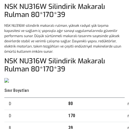
NSK NU316W Silindirik Makaralı
Rulman 80*170*39
NSK NU316W silindirik makaralı rulman, yüksek radyal yük taşıma
kapasitesi ve sağlam iç yapısıyla ağır sanayi uygulamalarında güvenilir
performans sunar. Düşük sürtünmeli makaralı tasarımı sayesinde yüksek
devirlerde stabil ve verimli çalışma sağlar. Dayanıklı yapısı, redüktörler,
elektrik motorları, takım tezgâhları ve çeşitli endüstriyel makinelerde uzun
ömürlü kullanım imkânı sunar.
NSK NU316W Silindirik Makaralı
Rulman 80*170*39
Sınır Boyutları
80
D
170
D
39
B