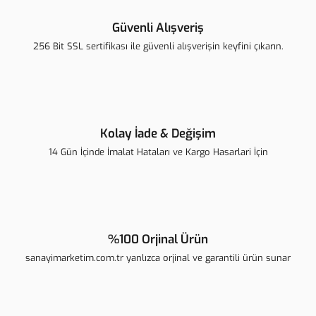
Ürün resmi kalitesiz, bozuk veya görüntülenemiyor.
Ürün açıklamasında eksik bilgiler bulunuyor.
Güvenli Alışveriş
Ürün bilgilerinde hatalar bulunuyor.
256 Bit SSL sertifikası ile güvenli alışverişin keyfini çıkarın.
Ürün fiyatı diğer sitelerden daha pahalı.
Bu ürüne benzer farklı alternatifler olmalı.
Kolay İade & Değişim
14 Gün İçinde İmalat Hataları ve Kargo Hasarlari İçin
Gönder
%100 Orjinal Ürün
sanayimarketim.com.tr yanlızca orjinal ve garantili ürün sunar