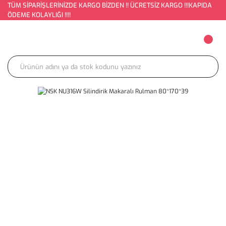
TÜM SİPARİŞLERİNİZDE KARGO BİZDEN !! ÜCRETSİZ KARGO !!!KAPIDA
ÖDEME KOLAYLIĞI !!!!