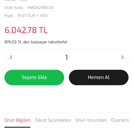
Stok Kodu
HMGN2N8V2V
Fiyat
91,67 EUR + KDV
6.042,78 TL
819,03 TL den başlayan taksitlerle!
Sepete Ekle
Hemen Al
Ürün Bilgileri
Taksit Seçenekleri
Ürün Yorumları
Önerilerini