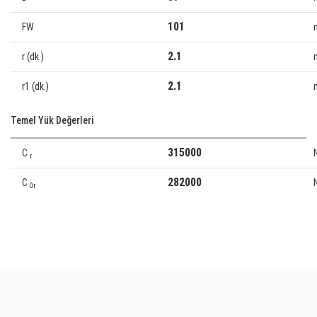
101
FW
2.1
r (dk.)
2.1
r1 (dk.)
Temel Yük Değerleri
315000
C
r
282000
C
0r
Bu ürünün fiyat bilgisi, resim, ürün açıklamalarında ve diğer
konularda yetersiz gördüğünüz noktaları öneri formunu kullanarak
Bu ürüne ilk yorumu siz yapın!
tarafımıza iletebilirsiniz.
Görüş ve önerileriniz için teşekkür ederiz.
Yorum Yaz