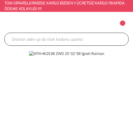
TÜM SİPARİŞLERİNİZDE KARGO BİZDEN !! ÜCRETSİZ KARGO !!!KAPIDA
ÖDEME KOLAYLIĞI !!!!