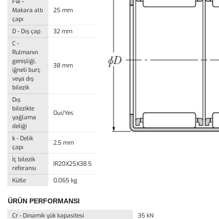
Fw -
Makara altı
25 mm
çapı
D - Dış çap
32 mm
C -
Rulmanın
genişliği,
38 mm
iğneli burç
veya dış
bilezik
Dış
bilezikte
Oui/Yes
yağlama
deliği
k - Delik
2,5 mm
çapı
İç bilezik
IR20X25X38.5
referansı
Kütle
0,065 kg
ÜRÜN PERFORMANSI
Cr - Dinamik yük kapasitesi
35 kN