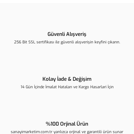
tarafımıza iletebilirsiniz.
Görüş ve önerileriniz için teşekkür ederiz.
Yorum Yaz
Ürün resmi kalitesiz, bozuk veya görüntülenemiyor.
Ürün açıklamasında eksik bilgiler bulunuyor.
Güvenli Alışveriş
Ürün bilgilerinde hatalar bulunuyor.
256 Bit SSL sertifikası ile güvenli alışverişin keyfini çıkarın.
Ürün fiyatı diğer sitelerden daha pahalı.
Bu ürüne benzer farklı alternatifler olmalı.
Kolay İade & Değişim
14 Gün İçinde İmalat Hataları ve Kargo Hasarlari İçin
Gönder
%100 Orjinal Ürün
sanayimarketim.com.tr yanlızca orjinal ve garantili ürün sunar