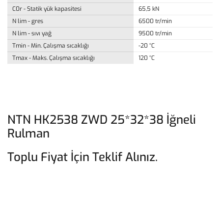
C0r - Statik yük kapasitesi
65,5 kN
N lim - gres
6500 tr/min
N lim - sıvı yağ
9500 tr/min
Tmin - Min. Çalışma sıcaklığı
-20 °C
Tmax - Maks. Çalışma sıcaklığı
120 °C
NTN HK2538 ZWD 25*32*38 İğneli
Rulman
Toplu Fiyat İçin Teklif Alınız.
Bu ürünün fiyat bilgisi, resim, ürün açıklamalarında ve diğer
konularda yetersiz gördüğünüz noktaları öneri formunu kullanarak
Bu ürüne ilk yorumu siz yapın!