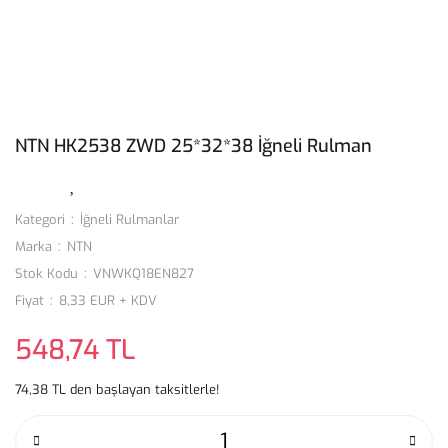
NTN HK2538 ZWD 25*32*38 İğneli Rulman
Kategori
İğneli Rulmanlar
Marka
NTN
Stok Kodu
VNWKQ18EN827
Fiyat
8,33 EUR + KDV
548,74 TL
74,38 TL den başlayan taksitlerle!