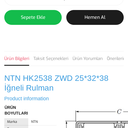
Sepete Ekle
Hemen Al
Ürün Bilgileri
Taksit Seçenekleri
Ürün Yorumları
Önerilerini
NTN HK2538 ZWD 25*32*38
İğneli Rulman
Product information
ÜRÜN
BOYUTLARI
Marka
NTN