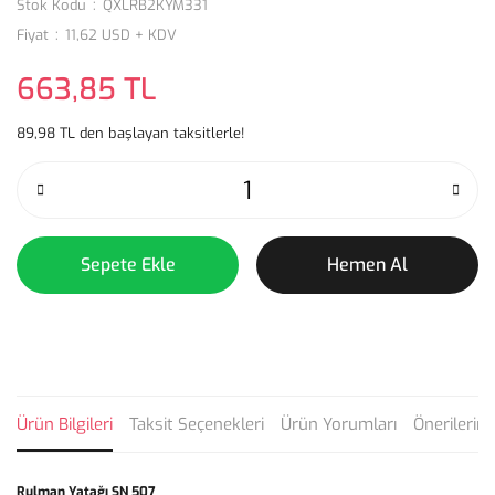
Stok Kodu
QXLRB2KYM331
Fiyat
11,62 USD + KDV
663,85 TL
89,98 TL den başlayan taksitlerle!
Sepete Ekle
Hemen Al
Ürün Bilgileri
Taksit Seçenekleri
Ürün Yorumları
Önerilerini
Rulman Yatağı SN 507