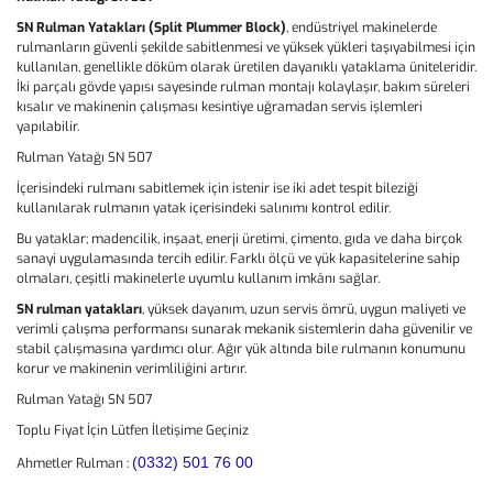
SN Rulman Yatakları (Split Plummer Block)
, endüstriyel makinelerde
rulmanların güvenli şekilde sabitlenmesi ve yüksek yükleri taşıyabilmesi için
kullanılan, genellikle döküm olarak üretilen dayanıklı yataklama üniteleridir.
İki parçalı gövde yapısı sayesinde rulman montajı kolaylaşır, bakım süreleri
kısalır ve makinenin çalışması kesintiye uğramadan servis işlemleri
yapılabilir.
Rulman Yatağı SN 507
İçerisindeki rulmanı sabitlemek için istenir ise iki adet tespit bileziği
kullanılarak rulmanın yatak içerisindeki salınımı kontrol edilir.
Bu yataklar; madencilik, inşaat, enerji üretimi, çimento, gıda ve daha birçok
sanayi uygulamasında tercih edilir. Farklı ölçü ve yük kapasitelerine sahip
olmaları, çeşitli makinelerle uyumlu kullanım imkânı sağlar.
SN rulman yatakları
, yüksek dayanım, uzun servis ömrü, uygun maliyeti ve
verimli çalışma performansı sunarak mekanik sistemlerin daha güvenilir ve
stabil çalışmasına yardımcı olur. Ağır yük altında bile rulmanın konumunu
korur ve makinenin verimliliğini artırır.
Rulman Yatağı SN 507
Toplu Fiyat İçin Lütfen İletişime Geçiniz
(0332) 501 76 00
Ahmetler Rulman :