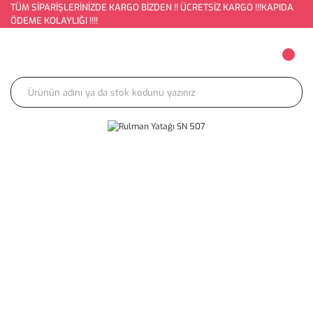
TÜM SİPARİŞLERİNİZDE KARGO BİZDEN !! ÜCRETSİZ KARGO !!!KAPIDA
ÖDEME KOLAYLIĞI !!!!