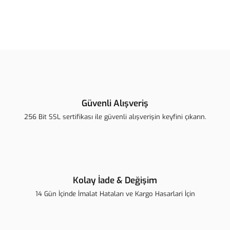
Bu ürünün fiyat bilgisi, resim, ürün açıklamalarında ve diğer
konularda yetersiz gördüğünüz noktaları öneri formunu kullanarak
Bu ürüne ilk yorumu siz yapın!
tarafımıza iletebilirsiniz.
Görüş ve önerileriniz için teşekkür ederiz.
Yorum Yaz
Ürün resmi kalitesiz, bozuk veya görüntülenemiyor.
Ürün açıklamasında eksik bilgiler bulunuyor.
Güvenli Alışveriş
Ürün bilgilerinde hatalar bulunuyor.
256 Bit SSL sertifikası ile güvenli alışverişin keyfini çıkarın.
Ürün fiyatı diğer sitelerden daha pahalı.
Bu ürüne benzer farklı alternatifler olmalı.
Kolay İade & Değişim
14 Gün İçinde İmalat Hataları ve Kargo Hasarlari İçin
Gönder