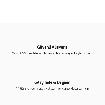
Bu ürünün fiyat bilgisi, resim, ürün açıklamalarında ve diğer
konularda yetersiz gördüğünüz noktaları öneri formunu kullanarak
Bu ürüne ilk yorumu siz yapın!
tarafımıza iletebilirsiniz.
Görüş ve önerileriniz için teşekkür ederiz.
Yorum Yaz
Ürün resmi kalitesiz, bozuk veya görüntülenemiyor.
Ürün açıklamasında eksik bilgiler bulunuyor.
Güvenli Alışveriş
Ürün bilgilerinde hatalar bulunuyor.
256 Bit SSL sertifikası ile güvenli alışverişin keyfini çıkarın.
Ürün fiyatı diğer sitelerden daha pahalı.
Bu ürüne benzer farklı alternatifler olmalı.
Kolay İade & Değişim
14 Gün İçinde İmalat Hataları ve Kargo Hasarlari İçin
Gönder