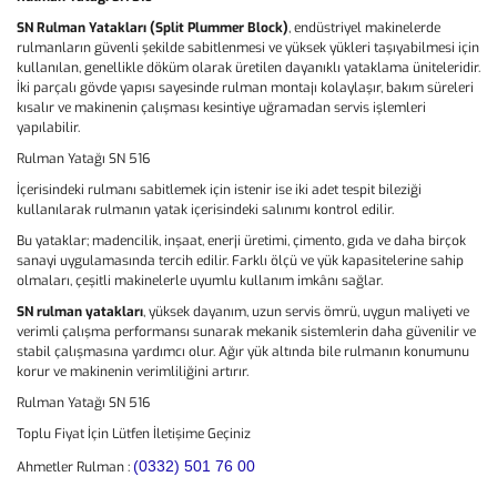
SN Rulman Yatakları (Split Plummer Block)
, endüstriyel makinelerde
rulmanların güvenli şekilde sabitlenmesi ve yüksek yükleri taşıyabilmesi için
kullanılan, genellikle döküm olarak üretilen dayanıklı yataklama üniteleridir.
İki parçalı gövde yapısı sayesinde rulman montajı kolaylaşır, bakım süreleri
kısalır ve makinenin çalışması kesintiye uğramadan servis işlemleri
yapılabilir.
Rulman Yatağı SN 516
İçerisindeki rulmanı sabitlemek için istenir ise iki adet tespit bileziği
kullanılarak rulmanın yatak içerisindeki salınımı kontrol edilir.
Bu yataklar; madencilik, inşaat, enerji üretimi, çimento, gıda ve daha birçok
sanayi uygulamasında tercih edilir. Farklı ölçü ve yük kapasitelerine sahip
olmaları, çeşitli makinelerle uyumlu kullanım imkânı sağlar.
SN rulman yatakları
, yüksek dayanım, uzun servis ömrü, uygun maliyeti ve
verimli çalışma performansı sunarak mekanik sistemlerin daha güvenilir ve
stabil çalışmasına yardımcı olur. Ağır yük altında bile rulmanın konumunu
korur ve makinenin verimliliğini artırır.
Rulman Yatağı SN 516
Toplu Fiyat İçin Lütfen İletişime Geçiniz
(0332) 501 76 00
Ahmetler Rulman :