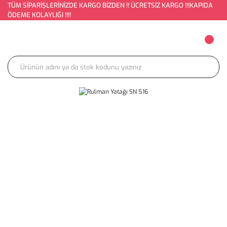
TÜM SİPARİŞLERİNİZDE KARGO BİZDEN !! ÜCRETSİZ KARGO !!!KAPIDA
ÖDEME KOLAYLIĞI !!!!