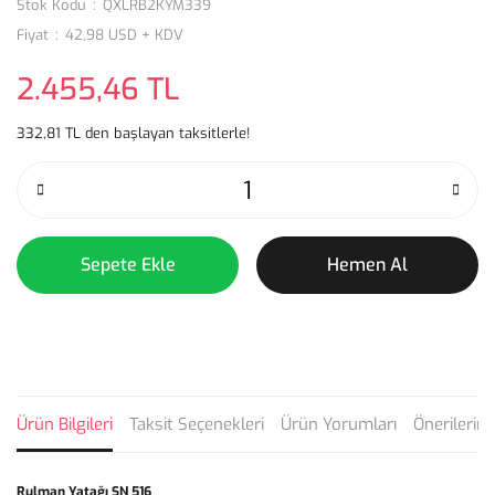
Stok Kodu
QXLRB2KYM339
Fiyat
42,98 USD + KDV
2.455,46 TL
332,81 TL den başlayan taksitlerle!
Sepete Ekle
Hemen Al
Ürün Bilgileri
Taksit Seçenekleri
Ürün Yorumları
Önerilerini
Rulman Yatağı SN 516